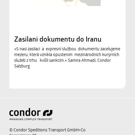
Zasilani dokumentu do Iranu
»S nasi zasilaci a expresní službou dokumentu zacelujeme
mezeru, která vznikla opustenim mezinárodních kurýrních
služeb z trhu kvůli sankcím.« Samira Ahmadi, Condor
Salzburg
© Condor Speditions Transport GmbH+Co