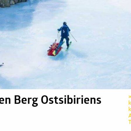
n Berg Ostsibiriens
k
k
A