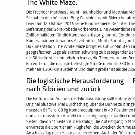
The White Maze.
Die Freerider Matthias „Hauni“ Haunholder und Matthias Ma
Sie haben den höchsten Berg Ostsibiriens mit Skiern befahr
feiert am 12. Oktober 2016 seine Kinopremiere. Der Titel: T
Befahrung des Gora Pobeda vorbereitet. Eine wesentliche Her
Zollformalitäten für die Kameraausrüstung konnte Condor 
Kameramänner Johannes Aitzetmüller, Moritz Sonntag und der
Dokumentation The White Maze bringt es auf 52 Minuten Län
geografischen Lage als extrem schwierig zu besteigender Berg
die Südseite steil und felsdurchsetzt, die Temperatur am Berg
km entfernt, die nächste befestigte Straße mehr als 350 km
mehr als 1.200 km ausdehnt und damit größer ist als die Alp
Die logistische Herausforderung —
nach Sibirien und zurück
Die Einfuhr und Ausfuhr der Filmausrüstung sollte ohne große
Original plus zwei Mal Durchschlag, über die Bühne zu bringe
mussten 81 Teile, 68 kg Kameraequipment in 49 Positionen
und alles musste im Vorfeld einzeln abgewogen, tarifiert un
Seiten, davon 11 Seiten Bilderkatalog. Die Abfertigung in M
erwartete die Sportler am Flughafen, die Strecken dort mu
Anschlussflug nach Yakutsk zu erreichen. Auch der Rücktran