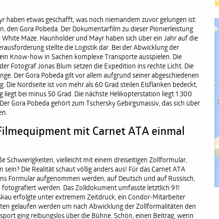
K
yr haben etwas geschafft, was noch niemandem zuvor gelungen ist:
en, den Gora Pobeda. Der Dokumentarfilm zu dieser Pionierleistung
he White Maze. Haunholder und Mayr haben sich über ein Jahr auf die
ausforderung stellte die Logistik dar. Bei der Abwicklung der
sein Know-how in Sachen komplexe Transporte ausspielen. Die
 Fotograf Jonas Blum setzen die Expedition ins rechte Licht. Die
ge. Der Gora Pobeda gilt vor allem aufgrund seiner abgeschiedenen
. Die Nordseite ist von mehr als 60 Grad steilen Eisflanken bedeckt,
 liegt bei minus 50 Grad. Die nächste Helikopterstation liegt 1.300
. Der Gora Pobeda gehört zum Tschersky Gebirgsmassiv, das sich über
en.
 Filmequipment mit Carnet ATA einmal
 Schwierigkeiten, vielleicht mit einem dreiseitigen Zollformular,
n sein? Die Realität schaut völlig anders aus! Für das Carnet ATA
 ins Formular aufgenommen werden, auf Deutsch und auf Russisch,
d fotografiert werden. Das Zolldokument umfasste letztlich 91!
oskau erfolgte unter extremem Zeitdruck, ein Condor-Mitarbeiter
ssten gelaufen werden um nach Abwicklung der Zollformalitäten den
sport ging reibungslos über die Bühne. Schön, einen Beitrag, wenn