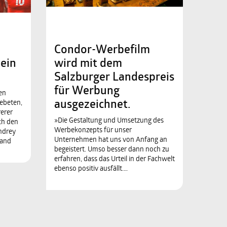
Condor-Werbefilm
 ein
wird mit dem
Salzburger Landespreis
für Werbung
en
ebeten,
ausgezeichnet.
erer
»Die Gestaltung und Umsetzung des
ch den
Werbekonzepts für unser
Andrey
Unternehmen hat uns von Anfang an
land
begeistert. Umso besser dann noch zu
erfahren, dass das Urteil in der Fachwelt
ebenso positiv ausfällt.…