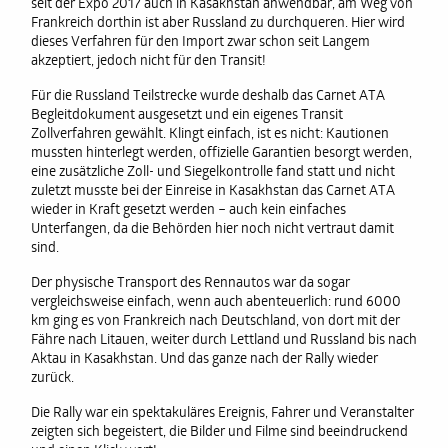
seit der Expo 2017 auch in Kasakhstan anwendbar, am Weg von
Frankreich dorthin ist aber Russland zu durchqueren. Hier wird
dieses Verfahren für den Import zwar schon seit Langem
akzeptiert, jedoch nicht für den Transit!
Für die Russland Teilstrecke wurde deshalb das Carnet ATA
Begleitdokument ausgesetzt und ein eigenes Transit
Zollverfahren gewählt. Klingt einfach, ist es nicht: Kautionen
mussten hinterlegt werden, offizielle Garantien besorgt werden,
eine zusätzliche Zoll- und Siegelkontrolle fand statt und nicht
zuletzt musste bei der Einreise in Kasakhstan das Carnet ATA
wieder in Kraft gesetzt werden – auch kein einfaches
Unterfangen, da die Behörden hier noch nicht vertraut damit
sind.
Der physische Transport des Rennautos war da sogar
vergleichsweise einfach, wenn auch abenteuerlich: rund 6000
km ging es von Frankreich nach Deutschland, von dort mit der
Fähre nach Litauen, weiter durch Lettland und Russland bis nach
Aktau in Kasakhstan. Und das ganze nach der Rally wieder
zurück.
Die Rally war ein spektakuläres Ereignis, Fahrer und Veranstalter
zeigten sich begeistert, die Bilder und Filme sind beeindruckend