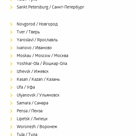
Sankt Petersburg / Санкт-Петербург
Novgorod / Новгород
Tver / Тверь
Yaroslavl / Ярославль
Ivanovo / Иваново
Moskau / Moscow / Москва
Yoshkar-Ola / Йошкар-Ола
Izhevsk / Ижевск
Kasan / Kazan / Казань
Ufa / Уфа
Ulyanovsk / Ульяновск
Samara / Самара
Pensa / Пенза
Lipetsk / Липецк
Woronezh / Воронеж
Tula / Тула