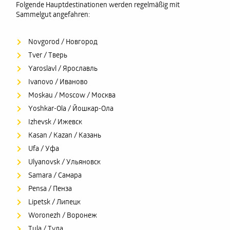
Folgende Hauptdestinationen werden regelmäßig mit
Sammelgut angefahren:
Novgorod / Новгород
Tver / Тверь
Yaroslavl / Ярославль
Ivanovo / Иваново
Moskau / Moscow / Москва
Yoshkar-Ola / Йошкар-Ола
Izhevsk / Ижевск
Kasan / Kazan / Казань
Ufa / Уфа
Ulyanovsk / Ульяновск
Samara / Самара
Pensa / Пенза
Lipetsk / Липецк
Woronezh / Воронеж
Tula / Тула